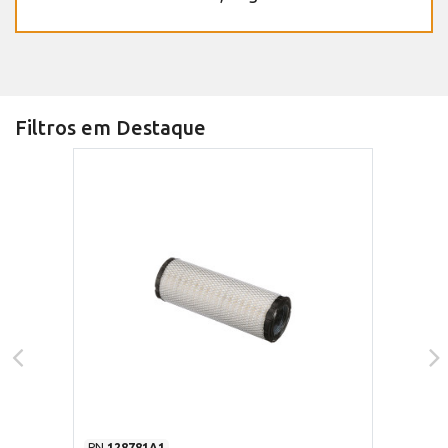
Filtros em Destaque
PN
128781A1