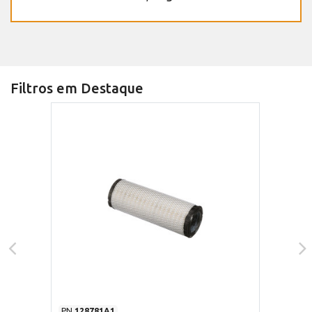
Filtros em Destaque
PN
128781A1