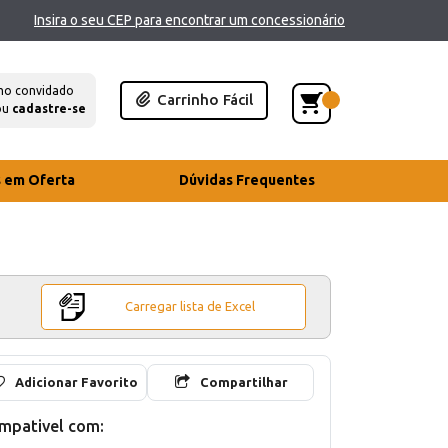
Insira o seu CEP para encontrar um concessionário
mo convidado
Carrinho Fácil
ou
cadastre-se
s em Oferta
Dúvidas Frequentes
Carregar lista de Excel
Adicionar Favorito
Compartilhar
mpativel com: