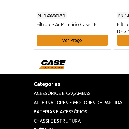
128781A1
1
PN
PN
l - 80 mm DE
Filtro de Ar Primário Case CE
Filtr
DE x 
o
Ver Preço
Categorias
ACESSÓRIOS E CAÇAMBAS
ALTERNADORES E MOTORES DE PARTIDA
BATERIAS E ACESSÓRIOS
CHASSI E ESTRUTURA