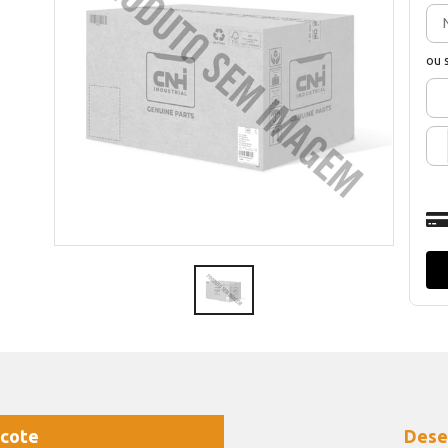
ou 
cote
Dese