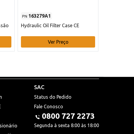
163279A1
48145970
PN
PN
ssão
Hydraulic Oil Filter Case CE
Filtro de com
x 75 mm L Ca
Ver Preço
V
SAC
n
Status do Pedido
E
Fale Conosco
0800 727 2273
Segunda à sexta 8:00 às 18:00
sionário