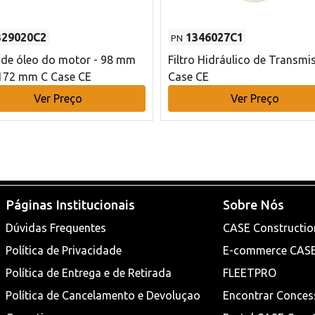
329020C2
1346027C1
PN
o de óleo do motor - 98 mm
Filtro Hidráulico de Transmi
172 mm C Case CE
Case CE
Ver Preço
Ver Preço
Páginas Institucionais
Sobre Nós
Dúvidas Frequentes
CASE Constructio
Política de Privacidade
E-commerce CAS
Política de Entrega e de Retirada
FLEETPRO
Política de Cancelamento e Devoluçao
Encontrar Conces