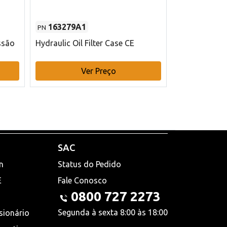
163279A1
48145970
PN
PN
ssão
Hydraulic Oil Filter Case CE
Filtro de com
x 75 mm L Ca
Ver Preço
V
SAC
n
Status do Pedido
E
Fale Conosco
0800 727 2273
Segunda à sexta 8:00 às 18:00
sionário