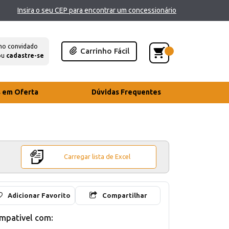
Insira o seu CEP para encontrar um concessionário
mo convidado
Carrinho Fácil
ou
cadastre-se
s em Oferta
Dúvidas Frequentes
Carregar lista de Excel
Adicionar Favorito
Compartilhar
mpativel com: