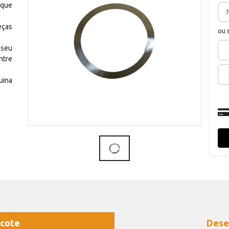
 que
eças
ou 
 seu
ntre
uina
cote
Dese