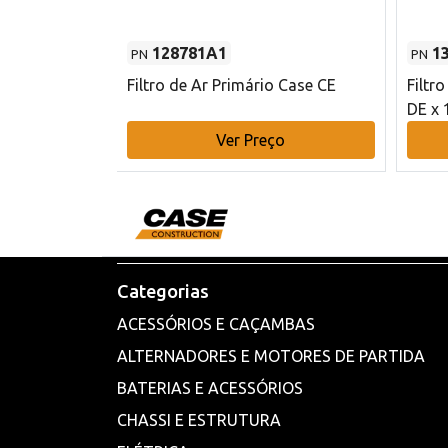
128781A1
1
PN
PN
l - 80 mm DE
Filtro de Ar Primário Case CE
Filtr
DE x 
o
Ver Preço
Categorias
ACESSÓRIOS E CAÇAMBAS
ALTERNADORES E MOTORES DE PARTIDA
BATERIAS E ACESSÓRIOS
CHASSI E ESTRUTURA