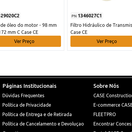
329020C2
1346027C1
PN
o de óleo do motor - 98 mm
Filtro Hidráulico de Transmi
172 mm C Case CE
Case CE
Ver Preço
Ver Preço
Páginas Institucionais
Sobre Nós
Dúvidas Frequentes
CASE Constructio
Política de Privacidade
E-commerce CAS
Política de Entrega e de Retirada
FLEETPRO
Política de Cancelamento e Devoluçao
Encontrar Conces