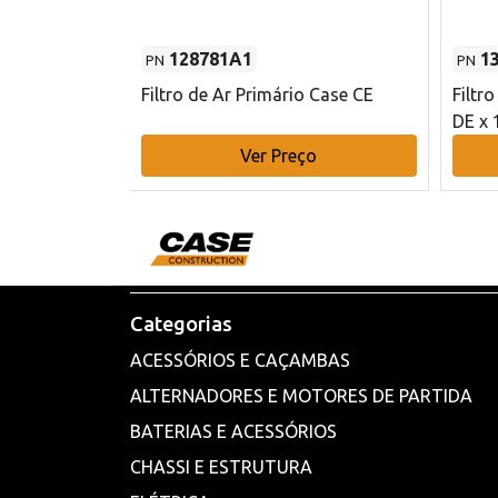
128781A1
1
PN
PN
l - 80 mm DE
Filtro de Ar Primário Case CE
Filtr
DE x 
o
Ver Preço
Categorias
ACESSÓRIOS E CAÇAMBAS
ALTERNADORES E MOTORES DE PARTIDA
BATERIAS E ACESSÓRIOS
CHASSI E ESTRUTURA