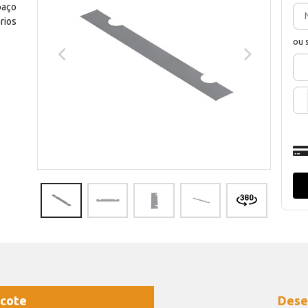
paço
rios
ou 
cote
Dese