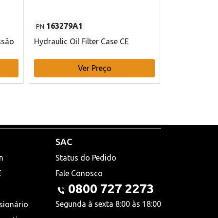
163279A1
48145970
PN
PN
ssão
Hydraulic Oil Filter Case CE
Filtro de com
x 75 mm L Ca
Ver Preço
V
SAC
n
Status do Pedido
E
Fale Conosco
0800 727 2273
Segunda à sexta 8:00 às 18:00
sionário