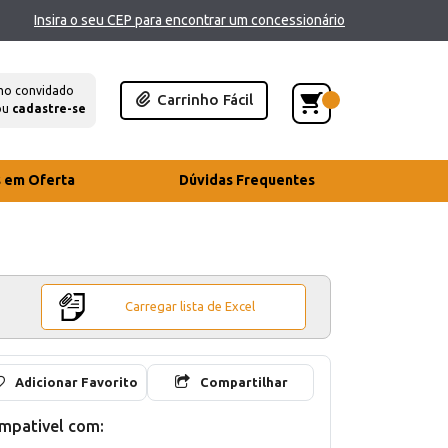
Insira o seu CEP para encontrar um concessionário
mo convidado
Carrinho Fácil
ou
cadastre-se
s em Oferta
Dúvidas Frequentes
Carregar lista de Excel
Adicionar Favorito
Compartilhar
mpativel com: