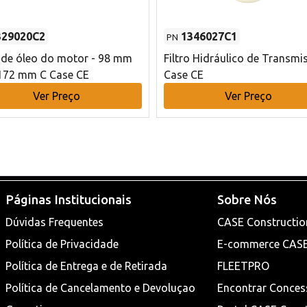
329020C2
1346027C1
PN
o de óleo do motor - 98 mm
Filtro Hidráulico de Transmi
172 mm C Case CE
Case CE
Ver Preço
Ver Preço
Páginas Institucionais
Sobre Nós
Dúvidas Frequentes
CASE Constructio
Política de Privacidade
E-commerce CAS
Política de Entrega e de Retirada
FLEETPRO
Política de Cancelamento e Devoluçao
Encontrar Conces