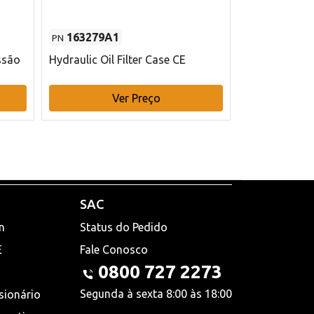
163279A1
48145970
PN
PN
ssão
Hydraulic Oil Filter Case CE
Filtro de com
x 75 mm L Ca
Ver Preço
V
SAC
n
Status do Pedido
E
Fale Conosco
0800 727 2273
Segunda à sexta 8:00 às 18:00
sionário