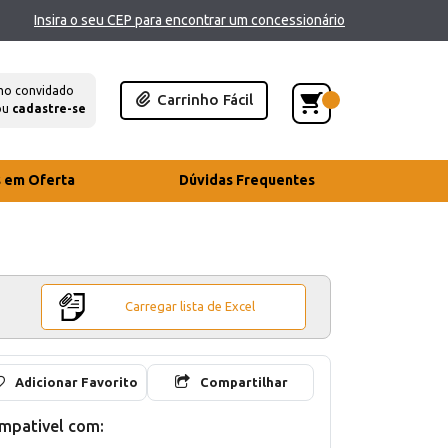
Insira o seu CEP para encontrar um concessionário
mo convidado
Carrinho Fácil
ou
cadastre-se
s em Oferta
Dúvidas Frequentes
Carregar lista de Excel
Adicionar Favorito
Compartilhar
mpativel com: