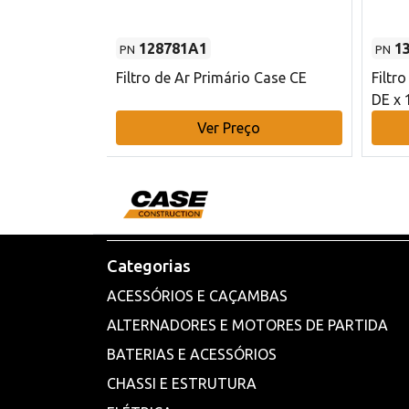
128781A1
1
PN
PN
l - 80 mm DE
Filtro de Ar Primário Case CE
Filtr
DE x 
o
Ver Preço
Categorias
ACESSÓRIOS E CAÇAMBAS
ALTERNADORES E MOTORES DE PARTIDA
BATERIAS E ACESSÓRIOS
CHASSI E ESTRUTURA