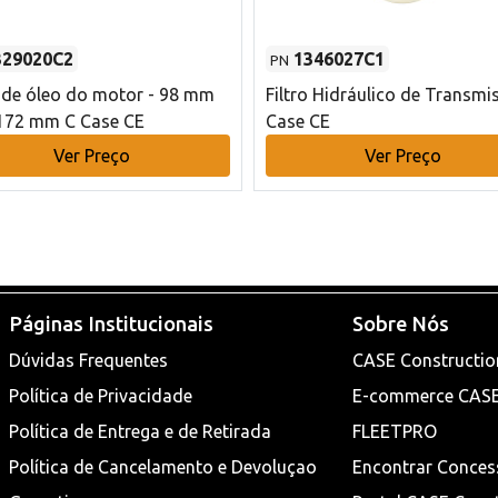
329020C2
1346027C1
PN
o de óleo do motor - 98 mm
Filtro Hidráulico de Transmi
172 mm C Case CE
Case CE
Ver Preço
Ver Preço
Páginas Institucionais
Sobre Nós
Dúvidas Frequentes
CASE Constructio
Política de Privacidade
E-commerce CAS
Política de Entrega e de Retirada
FLEETPRO
Política de Cancelamento e Devoluçao
Encontrar Conces