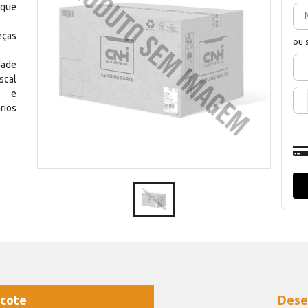
 que
eças
ou 
dade
scal
os e
rios
cote
Dese