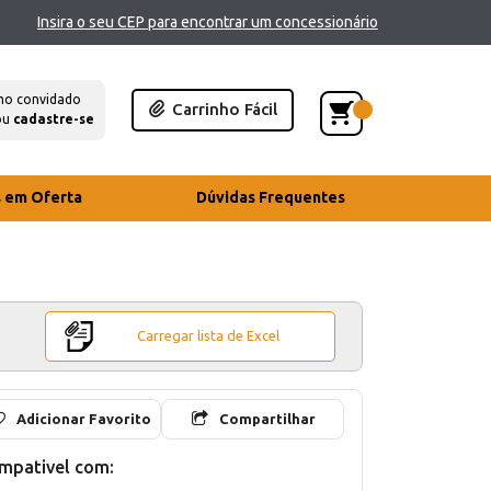
Insira o seu CEP para encontrar um concessionário
mo convidado
Carrinho Fácil
ou
cadastre-se
s em Oferta
Dúvidas Frequentes
Carregar lista de Excel
Adicionar Favorito
Compartilhar
mpativel com: