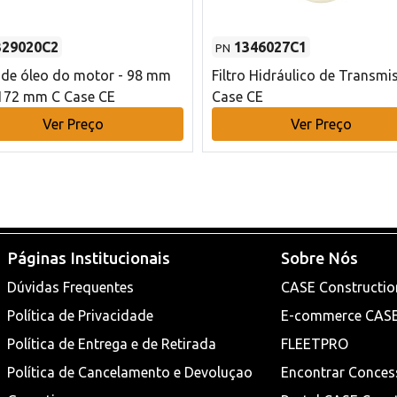
329020C2
1346027C1
PN
o de óleo do motor - 98 mm
Filtro Hidráulico de Transmi
172 mm C Case CE
Case CE
Ver Preço
Ver Preço
Páginas Institucionais
Sobre Nós
Dúvidas Frequentes
CASE Constructio
Política de Privacidade
E-commerce CAS
Política de Entrega e de Retirada
FLEETPRO
Política de Cancelamento e Devoluçao
Encontrar Conces