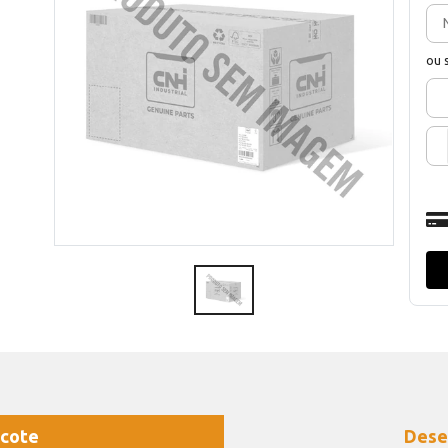
ou 
cote
Dese