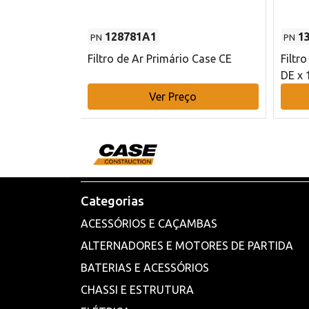
128781A1
1
PN
PN
l - 80 mm DE
Filtro de Ar Primário Case CE
Filtr
DE x 
o
Ver Preço
Categorias
ACESSÓRIOS E CAÇAMBAS
ALTERNADORES E MOTORES DE PARTIDA
BATERIAS E ACESSÓRIOS
CHASSI E ESTRUTURA