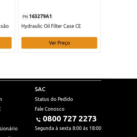
163279A1
48145970
PN
PN
ssão
Hydraulic Oil Filter Case CE
Filtro de com
x 75 mm L Ca
Ver Preço
V
SAC
n
Status do Pedido
E
Fale Conosco
0800 727 2273
Segunda à sexta 8:00 às 18:00
sionário