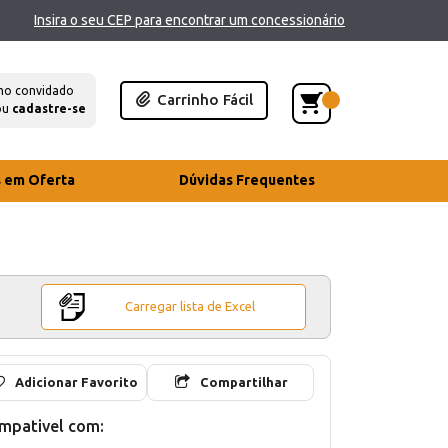
Insira o seu CEP para encontrar um concessionário
mo convidado
Carrinho Fácil
ou
cadastre-se
s em Oferta
Dúvidas Frequentes
Carregar lista de Excel
Adicionar Favorito
Compartilhar
mpativel com: