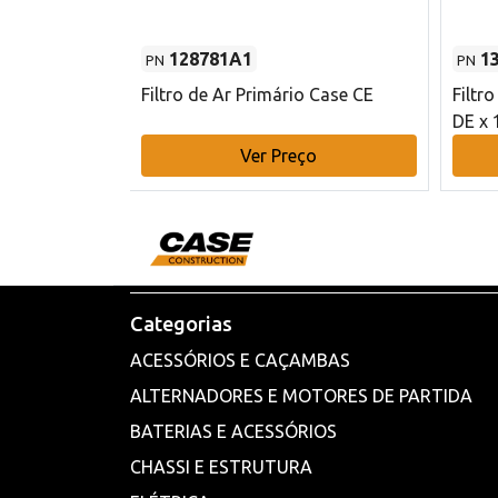
128781A1
1
PN
PN
l - 80 mm DE
Filtro de Ar Primário Case CE
Filtr
DE x 
o
Ver Preço
Categorias
ACESSÓRIOS E CAÇAMBAS
ALTERNADORES E MOTORES DE PARTIDA
BATERIAS E ACESSÓRIOS
CHASSI E ESTRUTURA