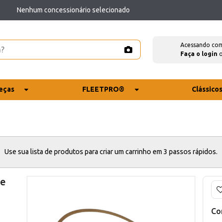
Nenhum concessionário selecionado
Acessando co
Faça o login
eças
FLEETPRO®
Clássico
Use sua lista de produtos para criar um carrinho em 3 passos rápidos.
se
Co