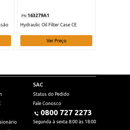
163279A1
48145970
PN
PN
ssão
Hydraulic Oil Filter Case CE
Filtro de com
x 75 mm L Ca
Ver Preço
V
SAC
n
Status do Pedido
E
Fale Conosco
0800 727 2273
Segunda à sexta 8:00 às 18:00
sionário