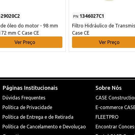
329020C2
1346027C1
PN
o de óleo do motor - 98 mm
Filtro Hidráulico de Transmi
172 mm C Case CE
Case CE
Ver Preço
Ver Preço
Páginas Institucionais
Sobre Nós
Dúvidas Frequentes
CASE Constructio
Política de Privacidade
E-commerce CAS
Política de Entrega e de Retirada
FLEETPRO
Política de Cancelamento e Devoluçao
Encontrar Conces