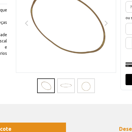
 que
ou 
eças
dade
scal
os e
rios
cote
Dese