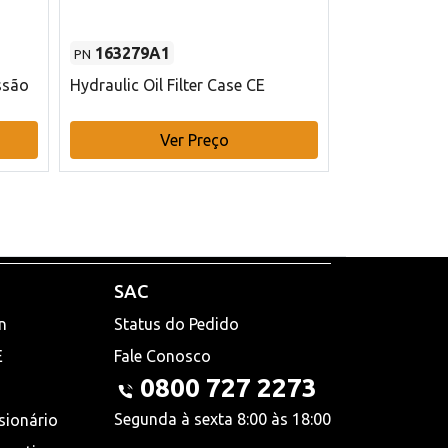
163279A1
48145970
PN
PN
ssão
Hydraulic Oil Filter Case CE
Filtro de com
x 75 mm L Ca
Ver Preço
V
SAC
n
Status do Pedido
E
Fale Conosco
0800 727 2273
Segunda à sexta 8:00 às 18:00
sionário