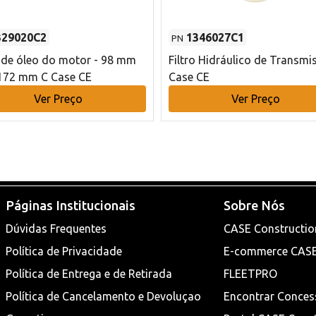
329020C2
1346027C1
PN
o de óleo do motor - 98 mm
Filtro Hidráulico de Transmi
172 mm C Case CE
Case CE
Ver Preço
Ver Preço
Páginas Institucionais
Sobre Nós
Dúvidas Frequentes
CASE Constructio
Política de Privacidade
E-commerce CAS
Política de Entrega e de Retirada
FLEETPRO
Política de Cancelamento e Devoluçao
Encontrar Conces