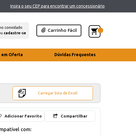
Insira o seu CEP para encontrar um concessionário
mo convidado
Carrinho Fácil
ou
cadastre-se
s em Oferta
Dúvidas Frequentes
Carregar lista de Excel
Adicionar Favorito
Compartilhar
mpativel com: