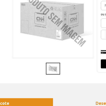
ou 
cote
Dese