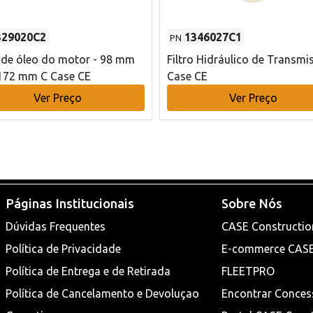
329020C2
1346027C1
PN
o de óleo do motor - 98 mm
Filtro Hidráulico de Transmi
172 mm C Case CE
Case CE
Ver Preço
Ver Preço
Páginas Institucionais
Sobre Nós
Dúvidas Frequentes
CASE Constructio
Política de Privacidade
E-commerce CAS
Política de Entrega e de Retirada
FLEETPRO
Política de Cancelamento e Devoluçao
Encontrar Conces