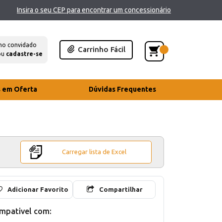
Insira o seu CEP para encontrar um concessionário
mo convidado
Carrinho Fácil
ou
cadastre-se
s em Oferta
Dúvidas Frequentes
Carregar lista de Excel
Adicionar Favorito
Compartilhar
mpativel com: