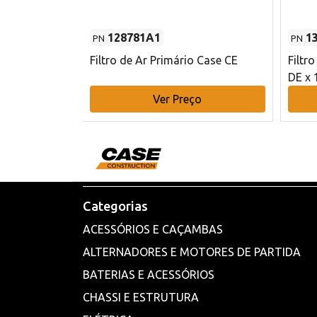
128781A1
1
PN
PN
l - 80 mm DE
Filtro de Ar Primário Case CE
Filtr
DE x 
o
Ver Preço
Categorias
ACESSÓRIOS E CAÇAMBAS
ALTERNADORES E MOTORES DE PARTIDA
BATERIAS E ACESSÓRIOS
CHASSI E ESTRUTURA