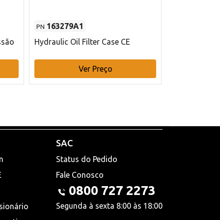
163279A1
48145970
PN
PN
ssão
Hydraulic Oil Filter Case CE
Filtro de com
x 75 mm L Ca
Ver Preço
V
SAC
n
Status do Pedido
E
Fale Conosco
0800 727 2273
Segunda à sexta 8:00 às 18:00
sionário