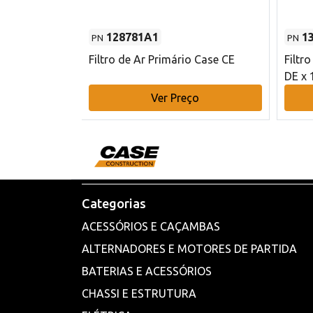
128781A1
1
PN
PN
l - 80 mm DE
Filtro de Ar Primário Case CE
Filtr
DE x 
o
Ver Preço
Categorias
ACESSÓRIOS E CAÇAMBAS
ALTERNADORES E MOTORES DE PARTIDA
BATERIAS E ACESSÓRIOS
CHASSI E ESTRUTURA