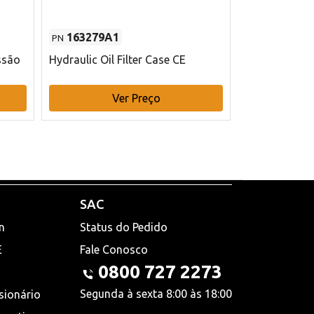
163279A1
48145970
PN
PN
ssão
Hydraulic Oil Filter Case CE
Filtro de com
x 75 mm L Ca
Ver Preço
V
SAC
n
Status do Pedido
E
Fale Conosco
0800 727 2273
Segunda à sexta 8:00 às 18:00
sionário