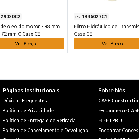
329020C2
1346027C1
PN
o de óleo do motor - 98 mm
Filtro Hidráulico de Transmi
172 mm C Case CE
Case CE
Ver Preço
Ver Preço
Páginas Institucionais
Sobre Nós
Dúvidas Frequentes
CASE Constructio
Política de Privacidade
E-commerce CAS
Política de Entrega e de Retirada
FLEETPRO
Política de Cancelamento e Devoluçao
Encontrar Conces