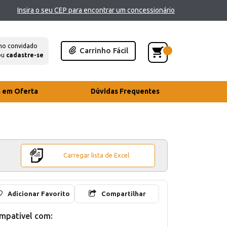
Insira o seu CEP para encontrar um concessionário
mo convidado
Carrinho Fácil
ou
cadastre-se
s em Oferta
Dúvidas Frequentes
Carregar lista de Excel
Adicionar Favorito
Compartilhar
mpativel com: