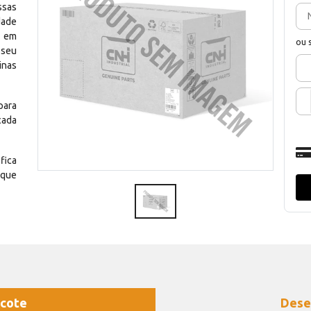
ssas
dade
e em
ou 
 seu
inas
para
cada
fica
 que
cote
Dese