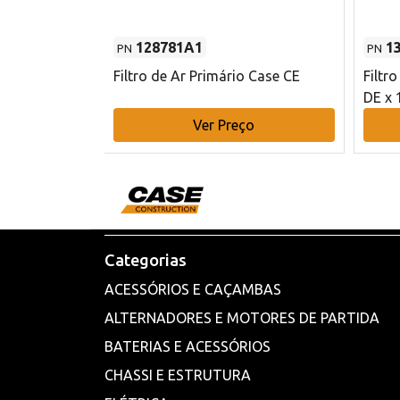
128781A1
1
PN
PN
l - 80 mm DE
Filtro de Ar Primário Case CE
Filtr
DE x 
o
Ver Preço
Categorias
ACESSÓRIOS E CAÇAMBAS
ALTERNADORES E MOTORES DE PARTIDA
BATERIAS E ACESSÓRIOS
CHASSI E ESTRUTURA