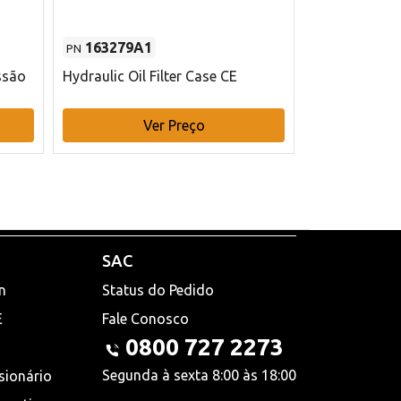
163279A1
48145970
PN
PN
ssão
Hydraulic Oil Filter Case CE
Filtro de com
x 75 mm L Ca
Ver Preço
V
SAC
n
Status do Pedido
E
Fale Conosco
0800 727 2273
Segunda à sexta 8:00 às 18:00
sionário