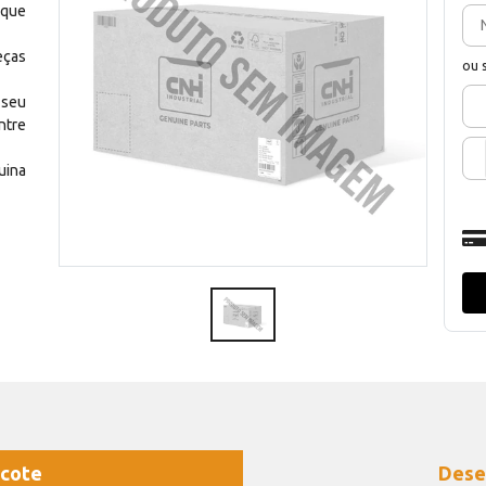
 que
eças
ou 
 seu
ntre
uina
cote
Dese