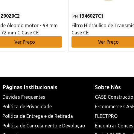
329020C2
1346027C1
PN
o de óleo do motor - 98 mm
Filtro Hidráulico de Transmi
172 mm C Case CE
Case CE
Ver Preço
Ver Preço
Páginas Institucionais
Sobre Nós
Dúvidas Frequentes
CASE Constructio
Política de Privacidade
E-commerce CAS
Política de Entrega e de Retirada
FLEETPRO
Política de Cancelamento e Devoluçao
Encontrar Conces