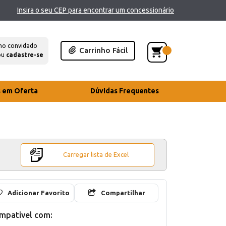
Insira o seu CEP para encontrar um concessionário
mo convidado
Carrinho Fácil
ou
cadastre-se
s em Oferta
Dúvidas Frequentes
Carregar lista de Excel
Adicionar Favorito
Compartilhar
mpativel com: