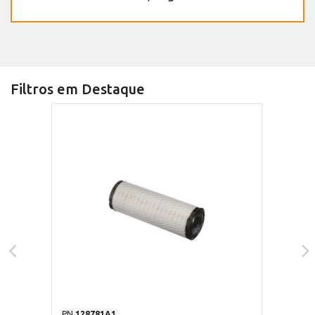
Filtros em Destaque
PN
128781A1