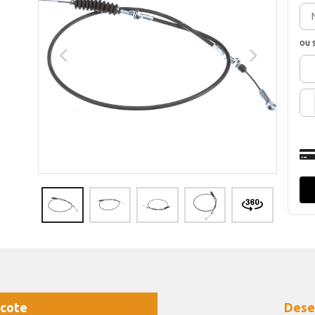
ou 
cote
Dese