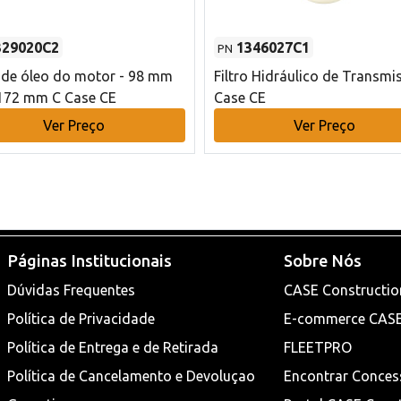
329020C2
1346027C1
PN
o de óleo do motor - 98 mm
Filtro Hidráulico de Transmi
172 mm C Case CE
Case CE
Ver Preço
Ver Preço
Páginas Institucionais
Sobre Nós
Dúvidas Frequentes
CASE Constructio
Política de Privacidade
E-commerce CAS
Política de Entrega e de Retirada
FLEETPRO
Política de Cancelamento e Devoluçao
Encontrar Conces