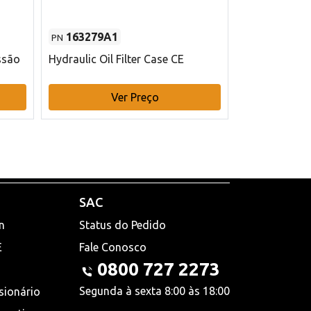
163279A1
48145970
PN
PN
ssão
Hydraulic Oil Filter Case CE
Filtro de com
x 75 mm L Ca
Ver Preço
V
SAC
n
Status do Pedido
E
Fale Conosco
0800 727 2273
Segunda à sexta 8:00 às 18:00
sionário