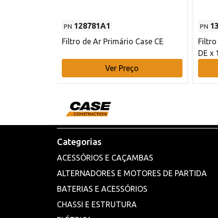
128781A1
1
PN
PN
l - 80 mm DE
Filtro de Ar Primário Case CE
Filtr
DE x 
o
Ver Preço
Categorias
ACESSÓRIOS E CAÇAMBAS
ALTERNADORES E MOTORES DE PARTIDA
BATERIAS E ACESSÓRIOS
CHASSI E ESTRUTURA