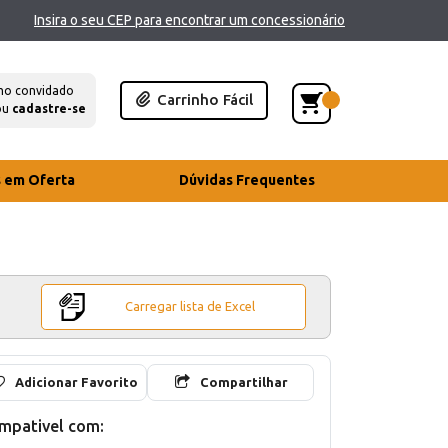
Insira o seu CEP para encontrar um concessionário
mo convidado
Carrinho Fácil
ou
cadastre-se
s em Oferta
Dúvidas Frequentes
Carregar lista de Excel
Adicionar Favorito
Compartilhar
mpativel com: