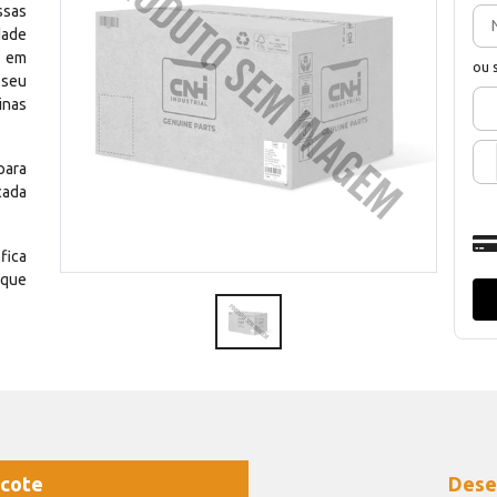
ssas
dade
e em
ou 
 seu
inas
para
cada
fica
 que
cote
Dese