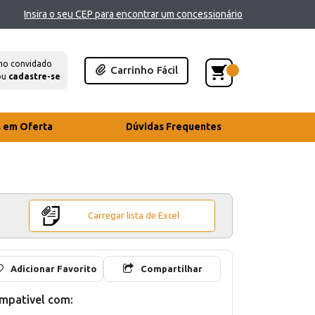
Insira o seu CEP para encontrar um concessionário
mo convidado
Carrinho Fácil
ou
cadastre-se
s em Oferta
Dúvidas Frequentes
Carregar lista de Excel
Adicionar Favorito
Compartilhar
mpativel com: