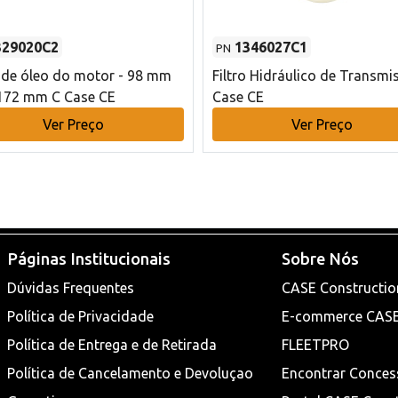
329020C2
1346027C1
PN
o de óleo do motor - 98 mm
Filtro Hidráulico de Transmi
172 mm C Case CE
Case CE
Ver Preço
Ver Preço
Páginas Institucionais
Sobre Nós
Dúvidas Frequentes
CASE Constructio
Política de Privacidade
E-commerce CAS
Política de Entrega e de Retirada
FLEETPRO
Política de Cancelamento e Devoluçao
Encontrar Conces