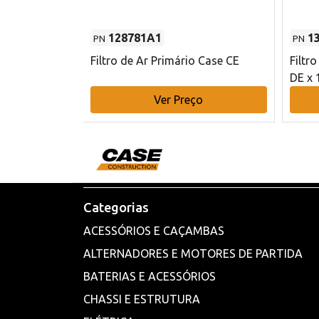
128781A1
1
PN
PN
l - 80 mm DE
Filtro de Ar Primário Case CE
Filtr
DE x 
o
Ver Preço
Categorias
ACESSÓRIOS E CAÇAMBAS
ALTERNADORES E MOTORES DE PARTIDA
BATERIAS E ACESSÓRIOS
CHASSI E ESTRUTURA