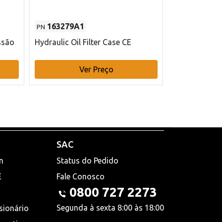
163279A1
48145970
PN
PN
ssão
Hydraulic Oil Filter Case CE
Filtro de com
x 75 mm L Ca
Ver Preço
V
SAC
n
Status do Pedido
E
Fale Conosco
0800 727 2273
Segunda à sexta 8:00 às 18:00
sionário