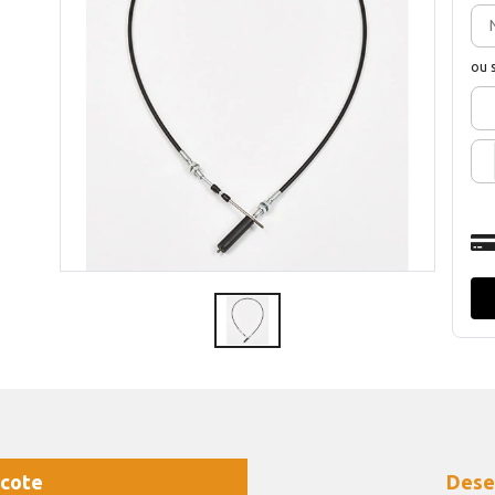
ou 
cote
Dese