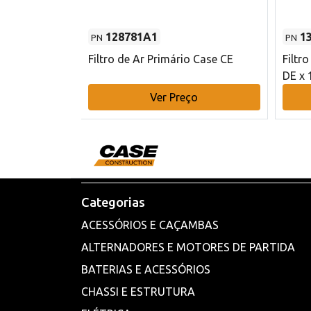
128781A1
1
PN
PN
l - 80 mm DE
Filtro de Ar Primário Case CE
Filtr
DE x 
o
Ver Preço
Categorias
ACESSÓRIOS E CAÇAMBAS
ALTERNADORES E MOTORES DE PARTIDA
BATERIAS E ACESSÓRIOS
CHASSI E ESTRUTURA