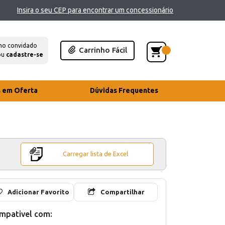
Insira o seu CEP para encontrar um concessionário
mo convidado
Carrinho Fácil
ou
cadastre-se
s em Oferta
Dúvidas Frequentes
Carregar lista de Excel
Adicionar Favorito
Compartilhar
mpativel com: