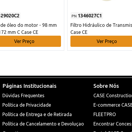
329020C2
1346027C1
PN
o de óleo do motor - 98 mm
Filtro Hidráulico de Transmi
172 mm C Case CE
Case CE
Ver Preço
Ver Preço
Páginas Institucionais
Sobre Nós
Dúvidas Frequentes
CASE Constructio
Política de Privacidade
E-commerce CAS
Política de Entrega e de Retirada
FLEETPRO
Política de Cancelamento e Devoluçao
Encontrar Conces