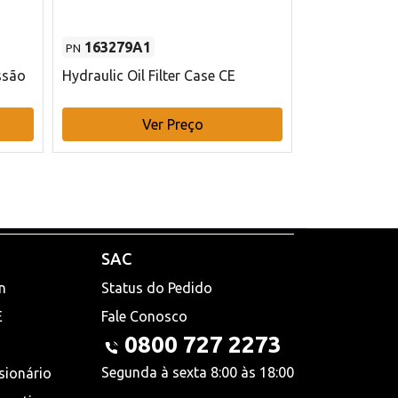
163279A1
48145970
PN
PN
ssão
Hydraulic Oil Filter Case CE
Filtro de com
x 75 mm L Ca
Ver Preço
V
SAC
n
Status do Pedido
E
Fale Conosco
0800 727 2273
Segunda à sexta 8:00 às 18:00
sionário