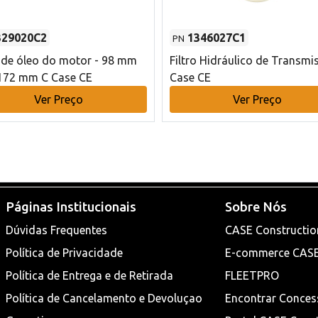
329020C2
1346027C1
PN
o de óleo do motor - 98 mm
Filtro Hidráulico de Transmi
172 mm C Case CE
Case CE
Ver Preço
Ver Preço
Páginas Institucionais
Sobre Nós
Dúvidas Frequentes
CASE Constructio
Política de Privacidade
E-commerce CAS
Política de Entrega e de Retirada
FLEETPRO
Política de Cancelamento e Devoluçao
Encontrar Conces