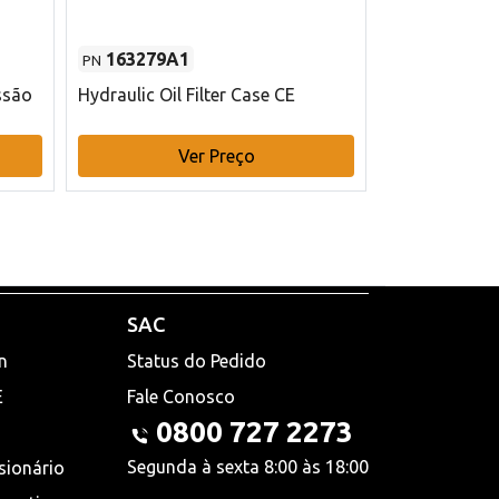
163279A1
48145970
PN
PN
ssão
Hydraulic Oil Filter Case CE
Filtro de com
x 75 mm L Ca
Ver Preço
V
SAC
n
Status do Pedido
E
Fale Conosco
0800 727 2273
Segunda à sexta 8:00 às 18:00
sionário