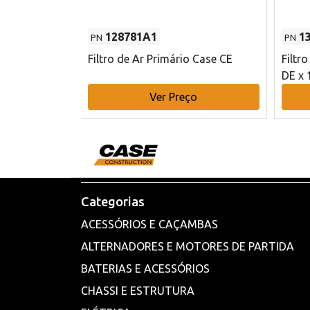
128781A1
1
PN
PN
l - 80 mm DE
Filtro de Ar Primário Case CE
Filtr
DE x 
o
Ver Preço
Categorias
ACESSÓRIOS E CAÇAMBAS
ALTERNADORES E MOTORES DE PARTIDA
BATERIAS E ACESSÓRIOS
CHASSI E ESTRUTURA