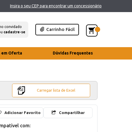
Insira o seu CEP para encontrar um concessionário
mo convidado
Carrinho Fácil
ou
cadastre-se
s em Oferta
Dúvidas Frequentes
Carregar lista de Excel
Adicionar Favorito
Compartilhar
mpativel com: