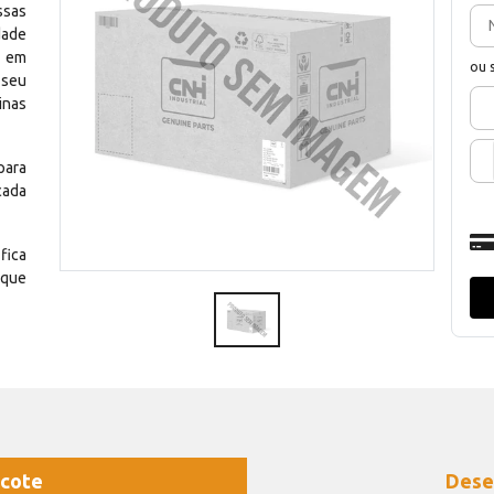
ssas
dade
e em
ou 
 seu
inas
para
cada
fica
 que
cote
Dese