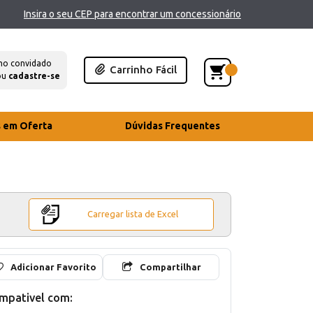
Insira o seu CEP para encontrar um concessionário
mo convidado
Carrinho Fácil
ou
cadastre-se
s em Oferta
Dúvidas Frequentes
Carregar lista de Excel
Adicionar Favorito
Compartilhar
mpativel com: