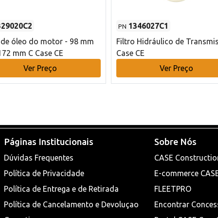
329020C2
1346027C1
PN
o de óleo do motor - 98 mm
Filtro Hidráulico de Transmi
172 mm C Case CE
Case CE
Ver Preço
Ver Preço
Páginas Institucionais
Sobre Nós
Dúvidas Frequentes
CASE Constructio
Política de Privacidade
E-commerce CAS
Política de Entrega e de Retirada
FLEETPRO
Política de Cancelamento e Devoluçao
Encontrar Conces