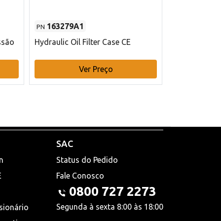
163279A1
48145970
PN
PN
ssão
Hydraulic Oil Filter Case CE
Filtro de com
x 75 mm L Ca
Ver Preço
V
SAC
n
Status do Pedido
E
Fale Conosco
0800 727 2273
Segunda à sexta 8:00 às 18:00
sionário