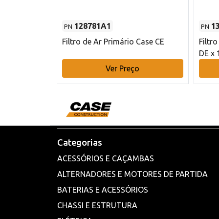
128781A1
1
PN
PN
l - 80 mm DE
Filtro de Ar Primário Case CE
Filtr
DE x 
o
Ver Preço
Categorias
ACESSÓRIOS E CAÇAMBAS
ALTERNADORES E MOTORES DE PARTIDA
BATERIAS E ACESSÓRIOS
CHASSI E ESTRUTURA