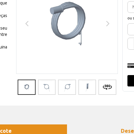
 que
eças
ou 
 seu
ntre
uina
cote
Dese