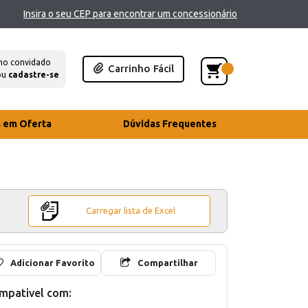
Insira o seu CEP para encontrar um concessionário
mo convidado
Carrinho Fácil
ou
cadastre-se
s em Oferta
Dúvidas Frequentes
Carregar lista de Excel
Adicionar Favorito
Compartilhar
mpativel com: