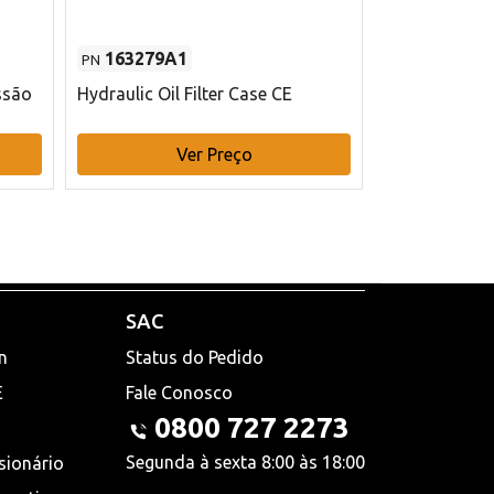
163279A1
48145970
PN
PN
ssão
Hydraulic Oil Filter Case CE
Filtro de com
x 75 mm L Ca
Ver Preço
V
SAC
n
Status do Pedido
E
Fale Conosco
0800 727 2273
Segunda à sexta 8:00 às 18:00
sionário