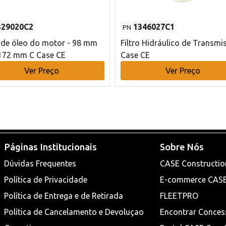
329020C2
1346027C1
PN
o de óleo do motor - 98 mm
Filtro Hidráulico de Transmi
172 mm C Case CE
Case CE
Ver Preço
Ver Preço
Páginas Institucionais
Sobre Nós
Dúvidas Frequentes
CASE Constructio
Política de Privacidade
E-commerce CAS
Política de Entrega e de Retirada
FLEETPRO
Política de Cancelamento e Devoluçao
Encontrar Conces