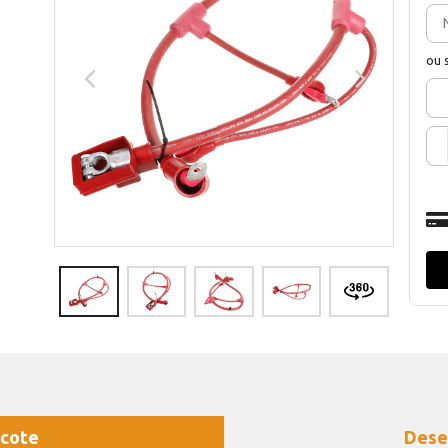
ou 
cote
Dese