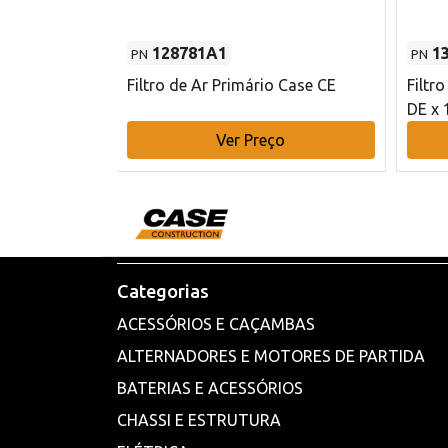
128781A1
1
PN
PN
l - 80 mm DE
Filtro de Ar Primário Case CE
Filtr
DE x 
o
Ver Preço
Categorias
ACESSÓRIOS E CAÇAMBAS
ALTERNADORES E MOTORES DE PARTIDA
BATERIAS E ACESSÓRIOS
CHASSI E ESTRUTURA