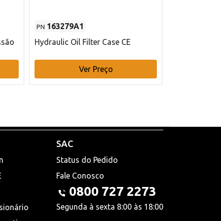
163279A1
48145970
PN
PN
ssão
Hydraulic Oil Filter Case CE
Filtro de com
x 75 mm L Ca
Ver Preço
V
SAC
n
Status do Pedido
E
Fale Conosco
0800 727 2273
Segunda à sexta 8:00 às 18:00
sionário