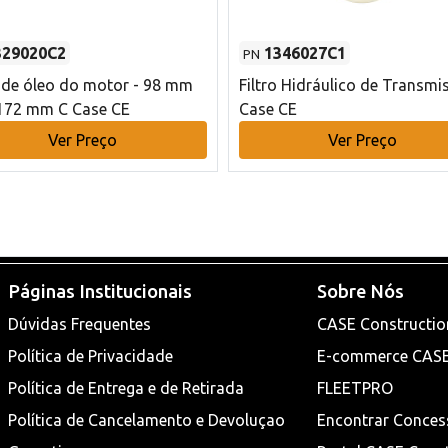
329020C2
1346027C1
PN
o de óleo do motor - 98 mm
Filtro Hidráulico de Transmi
172 mm C Case CE
Case CE
Ver Preço
Ver Preço
Páginas Institucionais
Sobre Nós
Dúvidas Frequentes
CASE Constructio
Política de Privacidade
E-commerce CAS
Política de Entrega e de Retirada
FLEETPRO
Política de Cancelamento e Devoluçao
Encontrar Conces