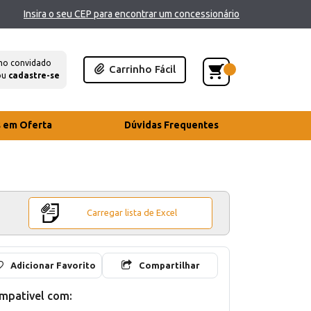
Insira o seu CEP para encontrar um concessionário
mo convidado
Carrinho Fácil
ou
cadastre-se
s em Oferta
Dúvidas Frequentes
Carregar lista de Excel
Adicionar Favorito
Compartilhar
mpativel com: