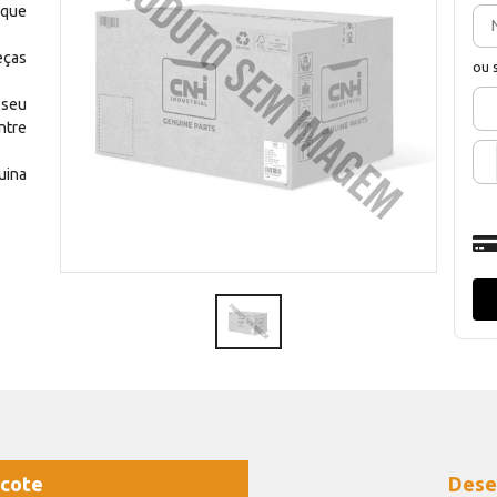
 que
eças
ou 
 seu
ntre
uina
cote
Dese