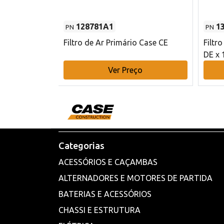
128781A1
1
PN
PN
l - 80 mm DE
Filtro de Ar Primário Case CE
Filtr
DE x 
o
Ver Preço
Categorias
ACESSÓRIOS E CAÇAMBAS
ALTERNADORES E MOTORES DE PARTIDA
BATERIAS E ACESSÓRIOS
CHASSI E ESTRUTURA