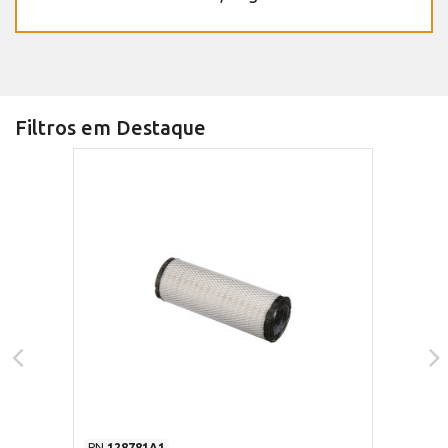
Filtros em Destaque
PN
128781A1