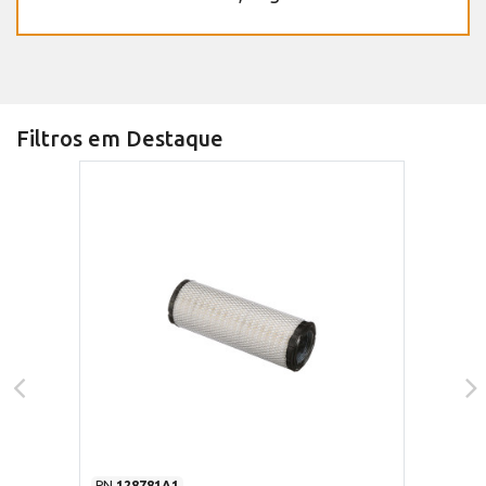
Filtros em Destaque
PN
128781A1