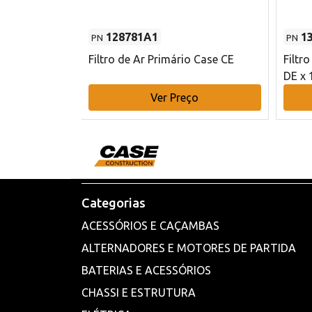
128781A1
1
PN
PN
l - 80 mm DE
Filtro de Ar Primário Case CE
Filtr
DE x 
o
Ver Preço
Categorias
ACESSÓRIOS E CAÇAMBAS
ALTERNADORES E MOTORES DE PARTIDA
BATERIAS E ACESSÓRIOS
CHASSI E ESTRUTURA