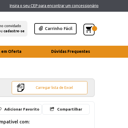
Insira o seu CEP para encontrar um concessionário
mo convidado
Carrinho Fácil
ou
cadastre-se
s em Oferta
Dúvidas Frequentes
Carregar lista de Excel
Adicionar Favorito
Compartilhar
mpativel com: