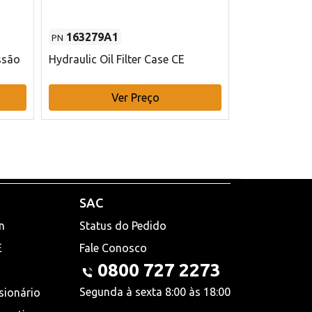
163279A1
48145970
PN
PN
ssão
Hydraulic Oil Filter Case CE
Filtro de com
x 75 mm L Ca
Ver Preço
V
SAC
n
Status do Pedido
E
Fale Conosco
0800 727 2273
Segunda à sexta 8:00 às 18:00
sionário