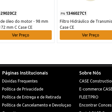
329020C2
1346027C1
PN
o de óleo do motor - 98 mm
Filtro Hidráulico de Transmi
172 mm C Case CE
Case CE
Ver Preço
Ver Preço
Páginas Institucionais
Sobre Nós
Dúvidas Frequentes
CASE Constructio
Política de Privacidade
E-commerce CAS
Política de Entrega e de Retirada
FLEETPRO
Política de Cancelamento e Devoluçao
Encontrar Conces