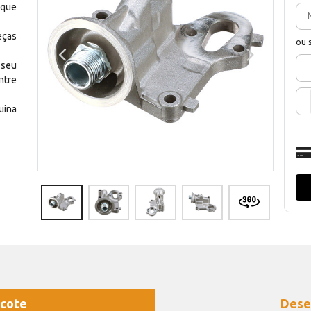
 que
eças
ou 
 seu
ntre
uina
cote
Dese