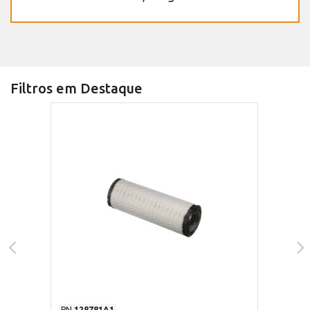
Filtros em Destaque
PN
128781A1