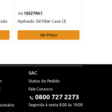
163279A1
48145970
PN
PN
ssão
Hydraulic Oil Filter Case CE
Filtro de com
x 75 mm L Ca
Ver Preço
V
SAC
n
Status do Pedido
E
Fale Conosco
0800 727 2273
Segunda à sexta 8:00 às 18:00
sionário