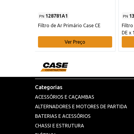
128781A1
1
PN
PN
l - 80 mm DE
Filtro de Ar Primário Case CE
Filtr
DE x 
o
Ver Preço
Categorias
ACESSÓRIOS E CAÇAMBAS
ALTERNADORES E MOTORES DE PARTIDA
BATERIAS E ACESSÓRIOS
CHASSI E ESTRUTURA