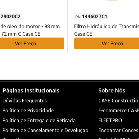
329020C2
1346027C1
PN
o de óleo do motor - 98 mm
Filtro Hidráulico de Transmi
172 mm C Case CE
Case CE
Ver Preço
Ver Preço
Páginas Institucionais
Sobre Nós
Dúvidas Frequentes
CASE Constructio
Política de Privacidade
E-commerce CAS
Política de Entrega e de Retirada
FLEETPRO
Política de Cancelamento e Devoluçao
Encontrar Conces