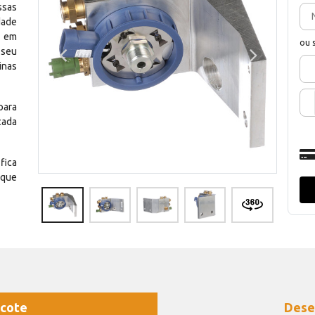
ssas
dade
e em
ou 
 seu
inas
para
cada
fica
 que
cote
Dese