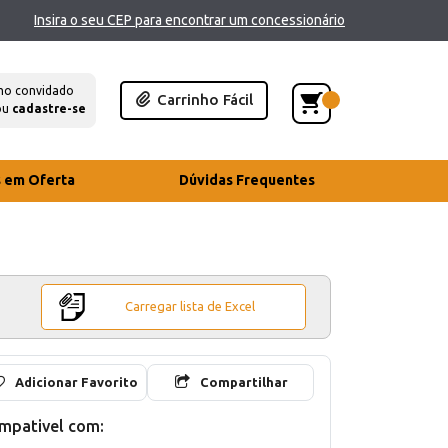
Insira o seu CEP para encontrar um concessionário
mo convidado
Carrinho Fácil
ou
cadastre-se
s em Oferta
Dúvidas Frequentes
Carregar lista de Excel
Adicionar Favorito
Compartilhar
mpativel com: