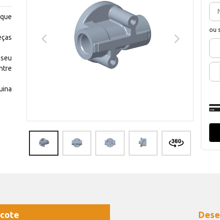
 que
ou 
eças
 seu
ntre
uina
cote
Dese