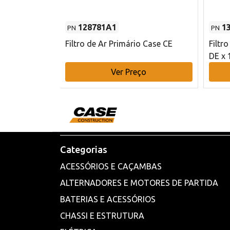
128781A1
1
PN
PN
l - 80 mm DE
Filtro de Ar Primário Case CE
Filtr
DE x 
o
Ver Preço
Categorias
ACESSÓRIOS E CAÇAMBAS
ALTERNADORES E MOTORES DE PARTIDA
BATERIAS E ACESSÓRIOS
CHASSI E ESTRUTURA