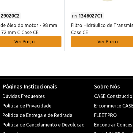
329020C2
1346027C1
PN
o de óleo do motor - 98 mm
Filtro Hidráulico de Transmi
172 mm C Case CE
Case CE
Ver Preço
Ver Preço
Páginas Institucionais
Sobre Nós
Dúvidas Frequentes
CASE Constructio
Política de Privacidade
E-commerce CAS
Política de Entrega e de Retirada
FLEETPRO
Política de Cancelamento e Devoluçao
Encontrar Conces