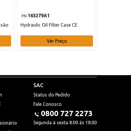
163279A1
48145970
PN
PN
ssão
Hydraulic Oil Filter Case CE
Filtro de com
x 75 mm L Ca
Ver Preço
V
SAC
n
Status do Pedido
E
Fale Conosco
0800 727 2273
Segunda à sexta 8:00 às 18:00
sionário