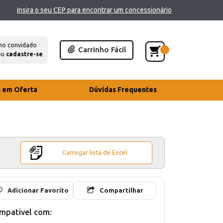
Insira o seu CEP para encontrar um concessionário
mo convidado
Carrinho Fácil
ou
cadastre-se
s em Oferta
Dúvidas Frequentes
Carregar lista de Excel
Adicionar Favorito
Compartilhar
mpativel com: