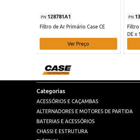
128781A1
1
PN
PN
l - 80 mm DE
Filtro de Ar Primário Case CE
Filtr
DE x 
o
Ver Preço
Categorias
ACESSÓRIOS E CAÇAMBAS
ALTERNADORES E MOTORES DE PARTIDA
BATERIAS E ACESSÓRIOS
CHASSI E ESTRUTURA