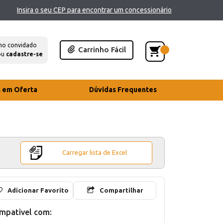
Insira o seu CEP para encontrar um concessionário
mo convidado
Carrinho Fácil
ou
cadastre-se
s em Oferta
Dúvidas Frequentes
Carregar lista de Excel
Adicionar Favorito
Compartilhar
mpativel com: