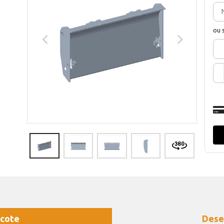
ou 
cote
Dese