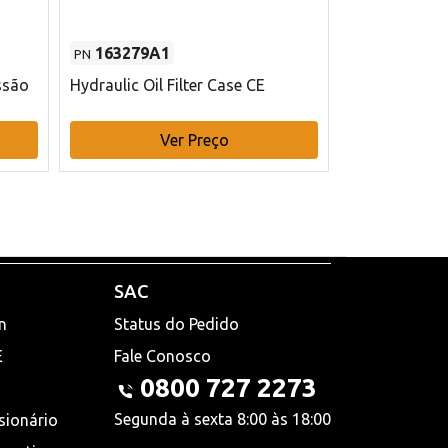
163279A1
48145970
PN
PN
ssão
Hydraulic Oil Filter Case CE
Filtro de com
x 75 mm L Ca
Ver Preço
V
SAC
n
Status do Pedido
E
Fale Conosco
0800 727 2273
Segunda à sexta 8:00 às 18:00
sionário