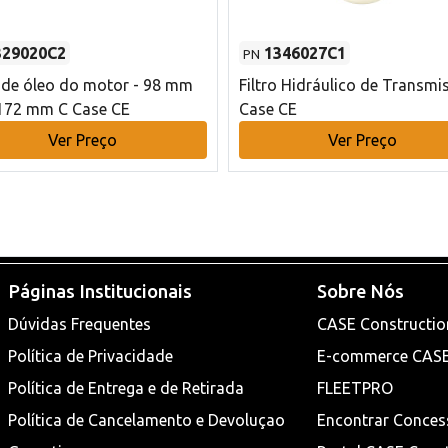
329020C2
1346027C1
PN
o de óleo do motor - 98 mm
Filtro Hidráulico de Transmi
172 mm C Case CE
Case CE
Ver Preço
Ver Preço
Páginas Institucionais
Sobre Nós
Dúvidas Frequentes
CASE Constructio
Política de Privacidade
E-commerce CAS
Política de Entrega e de Retirada
FLEETPRO
Política de Cancelamento e Devoluçao
Encontrar Conces