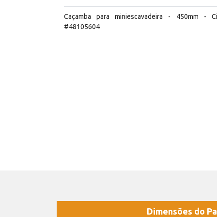
Caçamba para miniescavadeira - 450mm - C
#48105604
Dimensões do Pa