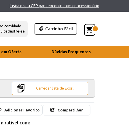
Insira o seu CEP para encontrar um concessionário
mo convidado
Carrinho Fácil
ou
cadastre-se
s em Oferta
Dúvidas Frequentes
Carregar lista de Excel
Adicionar Favorito
Compartilhar
mpativel com: