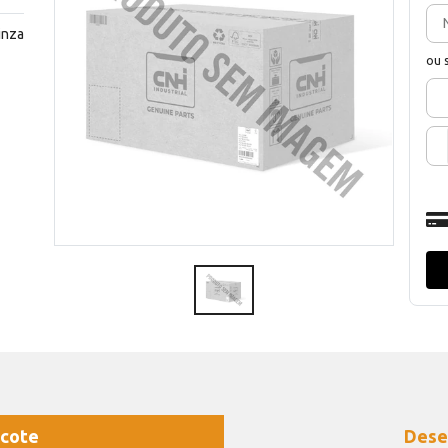
inza
ou 
cote
Dese