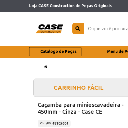
Loja CASE Construction de Peças Originais
Catalogo de Peças
Menu de P
CARRINHO FÁCIL
Caçamba para miniescavadeira -
450mm - Cinza - Case CE
48105604
Cód./PN