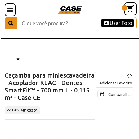
Usar Foto
Caçamba para miniescavadeira
- Acoplador KLAC - Dentes
Adicionar Favorito
SmartFit™ - 700 mm L - 0,115
Compartilhar
m³ - Case CE
48105361
Cód./PN