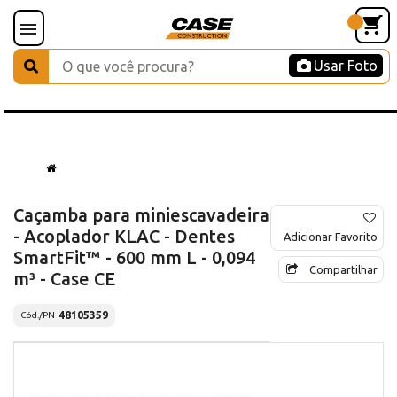
Usar Foto
Caçamba para miniescavadeira
- Acoplador KLAC - Dentes
Adicionar Favorito
SmartFit™ - 600 mm L - 0,094
Compartilhar
m³ - Case CE
48105359
Cód./PN