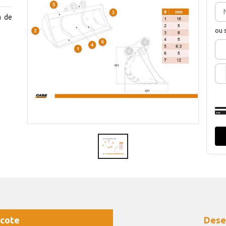
a de
ou 
cote
Dese