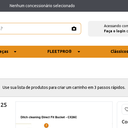
Nenhum concessionário selecionado
Acessando co
Faça o login
eças
FLEETPRO®
Clássico
Use sua lista de produtos para criar um carrinho em 3 passos rápidos.
125
Co