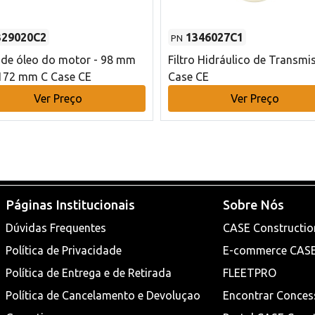
329020C2
1346027C1
PN
o de óleo do motor - 98 mm
Filtro Hidráulico de Transmi
172 mm C Case CE
Case CE
Ver Preço
Ver Preço
Páginas Institucionais
Sobre Nós
Dúvidas Frequentes
CASE Constructio
Política de Privacidade
E-commerce CAS
Política de Entrega e de Retirada
FLEETPRO
Política de Cancelamento e Devoluçao
Encontrar Conces