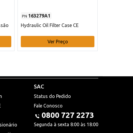
163279A1
48145970
PN
PN
ssão
Hydraulic Oil Filter Case CE
Filtro de com
x 75 mm L Ca
Ver Preço
V
SAC
n
Status do Pedido
E
Fale Conosco
0800 727 2273
Segunda à sexta 8:00 às 18:00
sionário