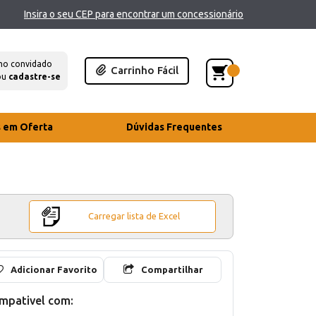
Insira o seu CEP para encontrar um concessionário
mo convidado
Carrinho Fácil
ou
cadastre-se
s em Oferta
Dúvidas Frequentes
Carregar lista de Excel
Adicionar Favorito
Compartilhar
mpativel com: