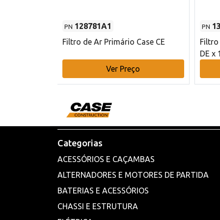
128781A1
1
PN
PN
l - 80 mm DE
Filtro de Ar Primário Case CE
Filtr
DE x 
o
Ver Preço
Categorias
ACESSÓRIOS E CAÇAMBAS
ALTERNADORES E MOTORES DE PARTIDA
BATERIAS E ACESSÓRIOS
CHASSI E ESTRUTURA