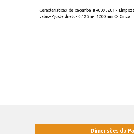
Características da caçamba #48095281:• Limpez
valas• Ajuste direto• 0,125 m³, 1200 mm C• Cinza
Dimensões do Pa