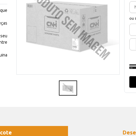
 que
ou 
eças
 seu
ntre
uina
cote
Dese