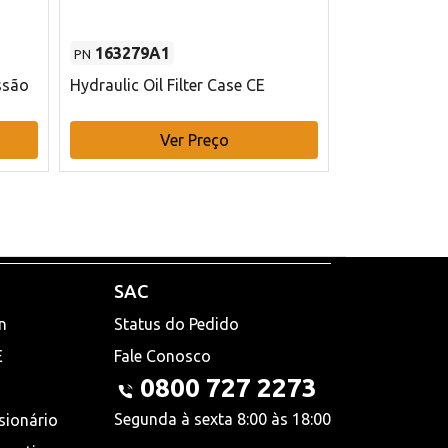
163279A1
48145970
PN
PN
ssão
Hydraulic Oil Filter Case CE
Filtro de com
x 75 mm L Ca
Ver Preço
V
SAC
n
Status do Pedido
E
Fale Conosco
0800 727 2273
Segunda à sexta 8:00 às 18:00
sionário