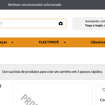
Nenhum concessionário selecionado
Acessando co
Faça o login
eças
FLEETPRO®
Clássico
Use sua lista de produtos para criar um carrinho em 3 passos rápidos.
0
Co