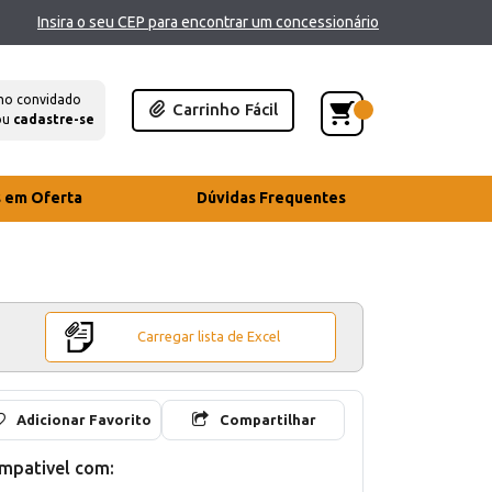
Insira o seu CEP para encontrar um concessionário
mo convidado
Carrinho Fácil
ou
cadastre-se
s em Oferta
Dúvidas Frequentes
Carregar lista de Excel
Adicionar Favorito
Compartilhar
mpativel com: