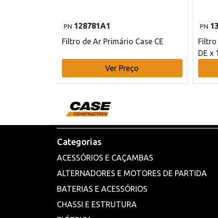
128781A1
1
PN
PN
l - 80 mm DE
Filtro de Ar Primário Case CE
Filtr
DE x 
o
Ver Preço
Categorias
ACESSÓRIOS E CAÇAMBAS
ALTERNADORES E MOTORES DE PARTIDA
BATERIAS E ACESSÓRIOS
CHASSI E ESTRUTURA