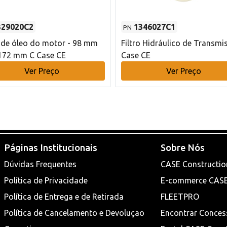
329020C2
1346027C1
PN
o de óleo do motor - 98 mm
Filtro Hidráulico de Transmi
172 mm C Case CE
Case CE
Ver Preço
Ver Preço
Páginas Institucionais
Sobre Nós
Dúvidas Frequentes
CASE Constructio
Política de Privacidade
E-commerce CAS
Política de Entrega e de Retirada
FLEETPRO
Política de Cancelamento e Devoluçao
Encontrar Conces