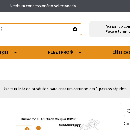
Nenhum concessionário selecionado
Acessando co
Faça o login
eças
FLEETPRO®
Clássico
Use sua lista de produtos para criar um carrinho em 3 passos rápidos.
Co