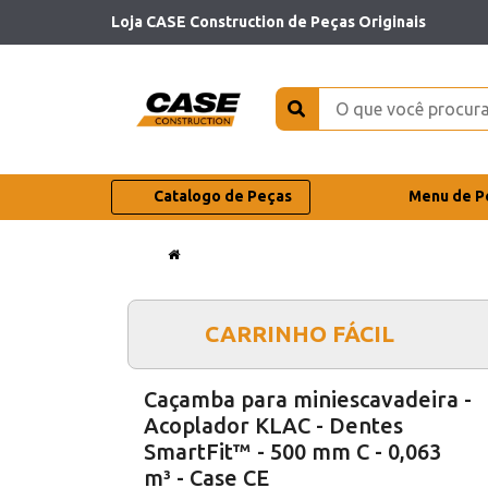
Loja CASE Construction de Peças Originais
Catalogo de Peças
Menu de P
CARRINHO FÁCIL
Caçamba para miniescavadeira -
Acoplador KLAC - Dentes
SmartFit™ - 500 mm C - 0,063
m³ - Case CE