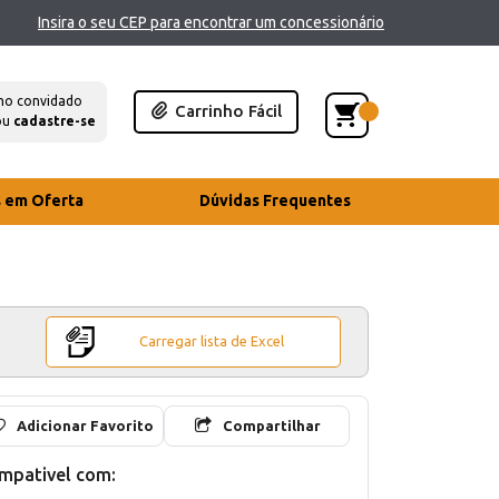
Insira o seu CEP para encontrar um concessionário
mo convidado
Carrinho Fácil
ou
cadastre-se
s em Oferta
Dúvidas Frequentes
Carregar lista de Excel
Adicionar Favorito
Compartilhar
mpativel com: