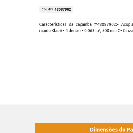
48087902
Cód./PN
Características da caçamba #48087902:• Acopl
rápido Klac®• 4 dentes• 0,063 m³, 500 mm C• Cinz
Dimensões do Pa