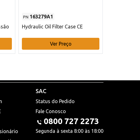
163279A1
48145970
PN
PN
ssão
Hydraulic Oil Filter Case CE
Filtro de com
x 75 mm L Ca
Ver Preço
V
SAC
n
Status do Pedido
E
Fale Conosco
0800 727 2273
Segunda à sexta 8:00 às 18:00
sionário