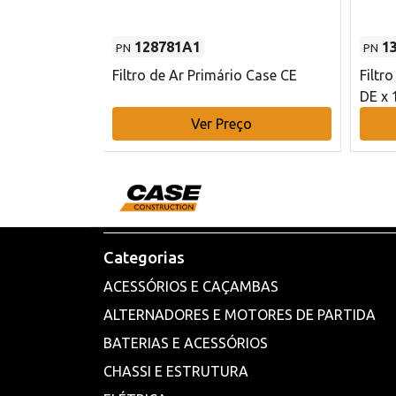
128781A1
1
PN
PN
l - 80 mm DE
Filtro de Ar Primário Case CE
Filtr
DE x 
o
Ver Preço
Categorias
ACESSÓRIOS E CAÇAMBAS
ALTERNADORES E MOTORES DE PARTIDA
BATERIAS E ACESSÓRIOS
CHASSI E ESTRUTURA