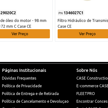
329020C2
1346027C1
PN
o de óleo do motor - 98 mm
Filtro Hidráulico de Transmi
172 mm C Case CE
Case CE
Ver Preço
Ver Preço
Páginas Institucionais
Sobre Nós
Dúvidas Frequentes
CASE Constructio
Política de Privacidade
E-commerce CAS
Política de Entrega e de Retirada
FLEETPRO
Política de Cancelamento e Devoluçao
Encontrar Conces