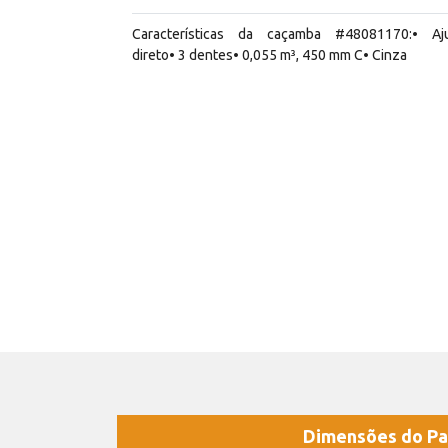
Características da caçamba #48081170:• Aj
direto• 3 dentes• 0,055 m³, 450 mm C• Cinza
Dimensões do Pa