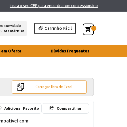
Insira o seu CEP para encontrar um concessionário
mo convidado
Carrinho Fácil
ou
cadastre-se
s em Oferta
Dúvidas Frequentes
Carregar lista de Excel
Adicionar Favorito
Compartilhar
mpativel com: