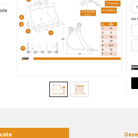
uste
ou 
cote
Dese