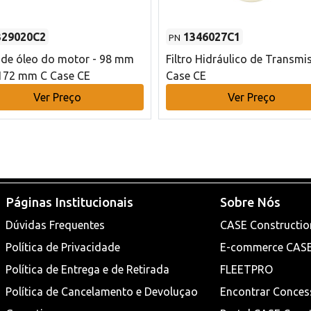
329020C2
1346027C1
PN
o de óleo do motor - 98 mm
Filtro Hidráulico de Transmi
172 mm C Case CE
Case CE
Ver Preço
Ver Preço
Páginas Institucionais
Sobre Nós
Dúvidas Frequentes
CASE Constructio
Política de Privacidade
E-commerce CAS
Política de Entrega e de Retirada
FLEETPRO
Política de Cancelamento e Devoluçao
Encontrar Conces