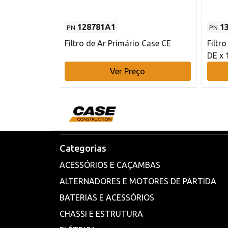
128781A1
1
PN
PN
l - 80 mm DE
Filtro de Ar Primário Case CE
Filtr
DE x 
o
Ver Preço
Categorias
ACESSÓRIOS E CAÇAMBAS
ALTERNADORES E MOTORES DE PARTIDA
BATERIAS E ACESSÓRIOS
CHASSI E ESTRUTURA