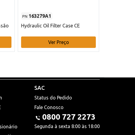
163279A1
48145970
PN
PN
ssão
Hydraulic Oil Filter Case CE
Filtro de com
x 75 mm L Ca
Ver Preço
V
SAC
n
Status do Pedido
E
Fale Conosco
0800 727 2273
Segunda à sexta 8:00 às 18:00
sionário