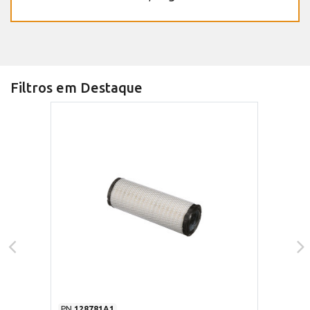
Filtros em Destaque
PN
128781A1