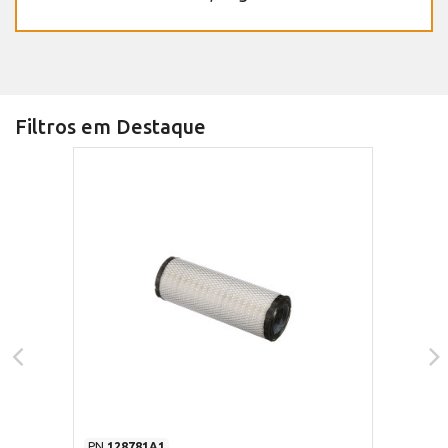
Filtros em Destaque
PN
128781A1