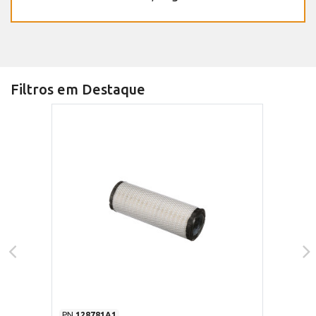
Filtros em Destaque
PN
128781A1