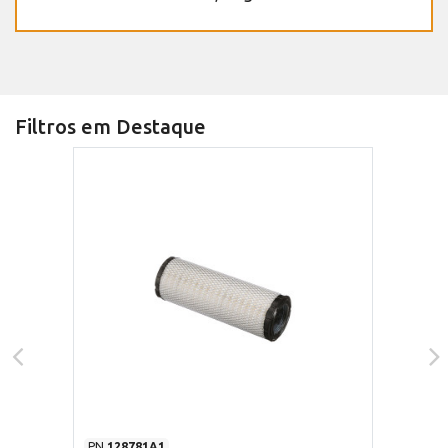
Filtros em Destaque
PN
128781A1