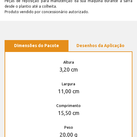
Peças de reposição para manutenção dá sua máquina durante a safra
desde o plantio até a colheita.
Produto vendido por concessionário autorizado.
Dimensões do Pacote
Desenhos da Aplicação
Altura
3,20 cm
Largura
11,00 cm
Comprimento
15,50 cm
Peso
20,00 g