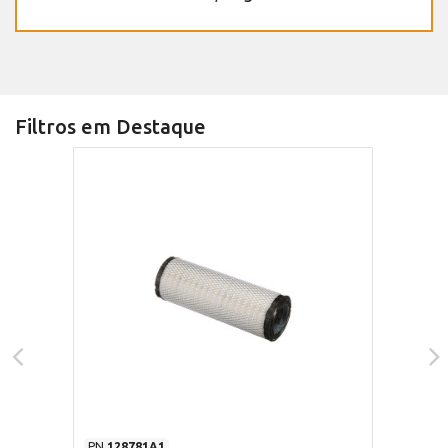
Filtros em Destaque
PN
128781A1