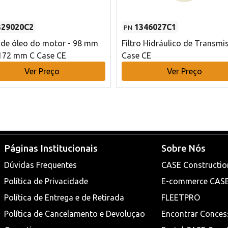
329020C2
1346027C1
PN
o de óleo do motor - 98 mm
Filtro Hidráulico de Transmi
172 mm C Case CE
Case CE
Ver Preço
Ver Preço
Páginas Institucionais
Sobre Nós
Dúvidas Frequentes
CASE Constructio
Política de Privacidade
E-commerce CAS
Política de Entrega e de Retirada
FLEETPRO
Política de Cancelamento e Devoluçao
Encontrar Conces