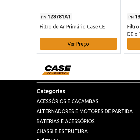
128781A1
1
PN
PN
l - 80 mm DE
Filtro de Ar Primário Case CE
Filtr
DE x 
o
Ver Preço
Categorias
ACESSÓRIOS E CAÇAMBAS
ALTERNADORES E MOTORES DE PARTIDA
BATERIAS E ACESSÓRIOS
CHASSI E ESTRUTURA