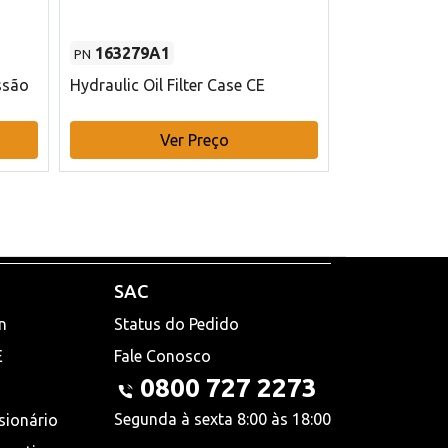
163279A1
48145970
PN
PN
ssão
Hydraulic Oil Filter Case CE
Filtro de com
x 75 mm L Ca
Ver Preço
V
SAC
n
Status do Pedido
E
Fale Conosco
0800 727 2273
Segunda à sexta 8:00 às 18:00
sionário