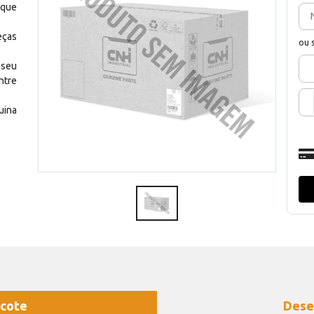
 que
eças
ou 
 seu
ntre
uina
cote
Dese