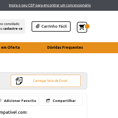
Insira o seu CEP para encontrar um concessionário
mo convidado
Carrinho Fácil
ou
cadastre-se
s em Oferta
Dúvidas Frequentes
Carregar lista de Excel
Adicionar Favorito
Compartilhar
mpativel com: