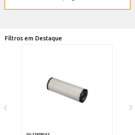
Filtros em Destaque
PN
128781A1