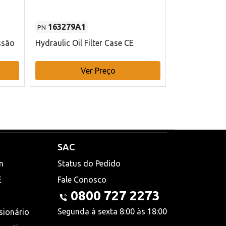
163279A1
48145970
PN
PN
ssão
Hydraulic Oil Filter Case CE
Filtro de com
x 75 mm L Ca
Ver Preço
V
SAC
n
Status do Pedido
E
Fale Conosco
0800 727 2273
Segunda à sexta 8:00 às 18:00
sionário