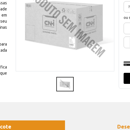
ssas
dade
e em
ou 
 seu
inas
para
cada
fica
 que
cote
Dese