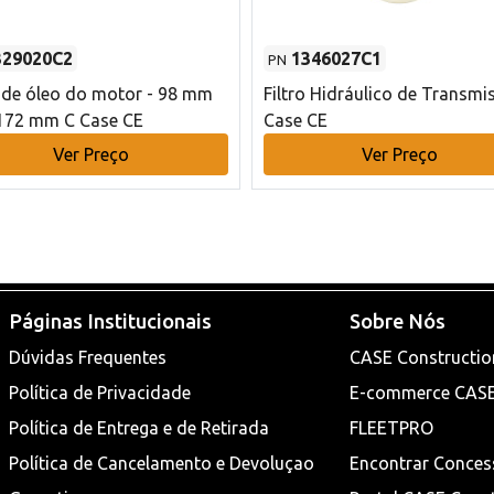
329020C2
1346027C1
PN
o de óleo do motor - 98 mm
Filtro Hidráulico de Transmi
172 mm C Case CE
Case CE
Ver Preço
Ver Preço
Páginas Institucionais
Sobre Nós
Dúvidas Frequentes
CASE Constructio
Política de Privacidade
E-commerce CAS
Política de Entrega e de Retirada
FLEETPRO
Política de Cancelamento e Devoluçao
Encontrar Conces