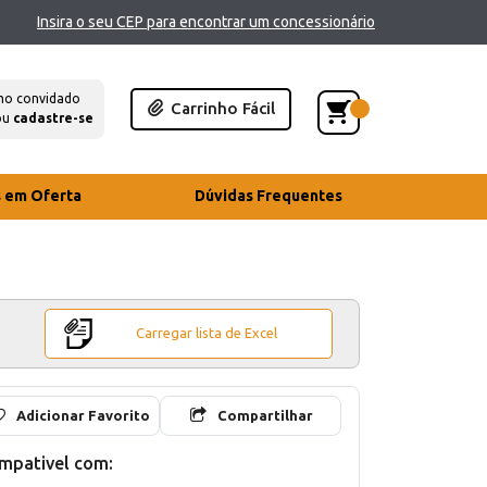
Insira o seu CEP para encontrar um concessionário
mo convidado
Carrinho Fácil
ou
cadastre-se
s em Oferta
Dúvidas Frequentes
Carregar lista de Excel
Adicionar Favorito
Compartilhar
mpativel com: