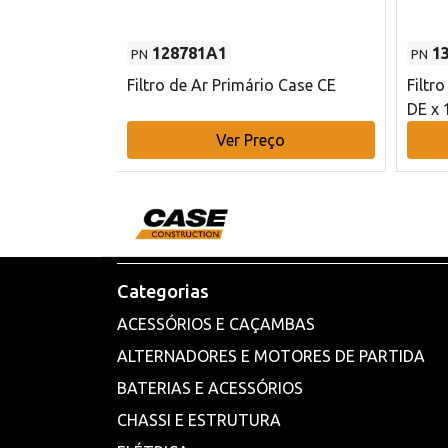
128781A1
1
PN
PN
l - 80 mm DE
Filtro de Ar Primário Case CE
Filtr
DE x 
o
Ver Preço
Categorias
ACESSÓRIOS E CAÇAMBAS
ALTERNADORES E MOTORES DE PARTIDA
BATERIAS E ACESSÓRIOS
CHASSI E ESTRUTURA