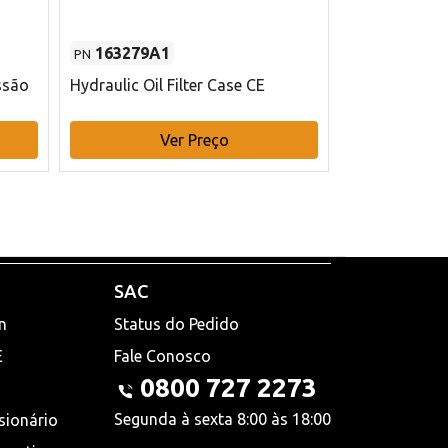
163279A1
48145970
PN
PN
ssão
Hydraulic Oil Filter Case CE
Filtro de com
x 75 mm L Ca
Ver Preço
V
SAC
n
Status do Pedido
E
Fale Conosco
0800 727 2273
Segunda à sexta 8:00 às 18:00
sionário