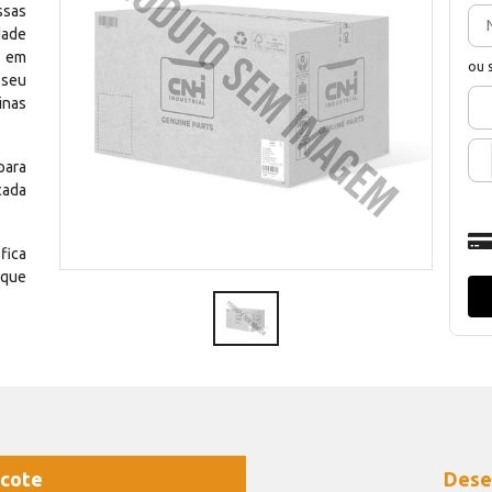
ssas
dade
e em
ou 
 seu
inas
para
cada
fica
 que
cote
Dese