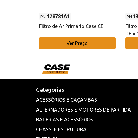
128781A1
1
PN
PN
l - 80 mm DE
Filtro de Ar Primário Case CE
Filtr
DE x 
o
Ver Preço
Categorias
ACESSÓRIOS E CAÇAMBAS
ALTERNADORES E MOTORES DE PARTIDA
BATERIAS E ACESSÓRIOS
CHASSI E ESTRUTURA