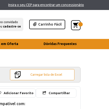
Insira o seu CEP para encontrar um concessionário
mo convidado
Carrinho Fácil
ou
cadastre-se
s em Oferta
Dúvidas Frequentes
Carregar lista de Excel
Adicionar Favorito
Compartilhar
mpativel com: