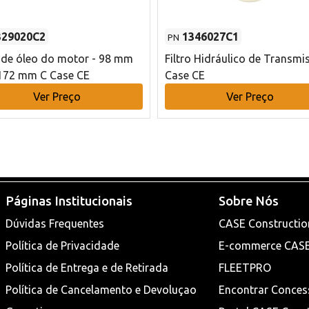
329020C2
1346027C1
PN
o de óleo do motor - 98 mm
Filtro Hidráulico de Transmi
172 mm C Case CE
Case CE
Ver Preço
Ver Preço
Páginas Institucionais
Sobre Nós
Dúvidas Frequentes
CASE Constructio
Política de Privacidade
E-commerce CAS
Política de Entrega e de Retirada
FLEETPRO
Política de Cancelamento e Devoluçao
Encontrar Conces