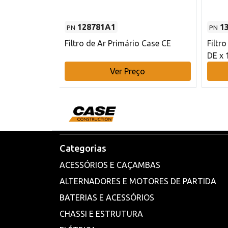
128781A1
1
PN
PN
l - 80 mm DE
Filtro de Ar Primário Case CE
Filtr
DE x 
o
Ver Preço
Categorias
ACESSÓRIOS E CAÇAMBAS
ALTERNADORES E MOTORES DE PARTIDA
BATERIAS E ACESSÓRIOS
CHASSI E ESTRUTURA