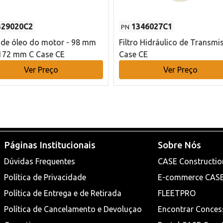
329020C2
1346027C1
PN
o de óleo do motor - 98 mm
Filtro Hidráulico de Transmi
172 mm C Case CE
Case CE
Ver Preço
Ver Preço
Páginas Institucionais
Sobre Nós
Dúvidas Frequentes
CASE Constructio
Política de Privacidade
E-commerce CAS
Política de Entrega e de Retirada
FLEETPRO
Política de Cancelamento e Devoluçao
Encontrar Conces