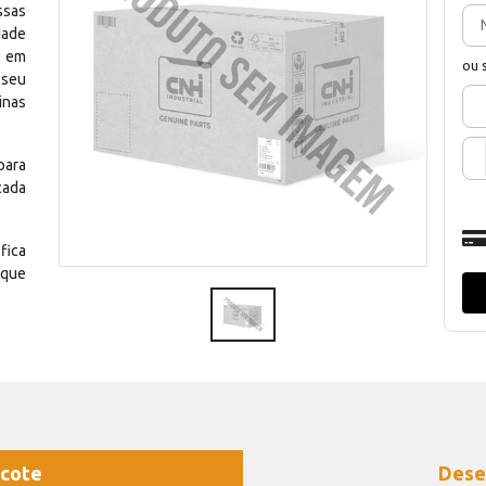
ssas
dade
e em
ou 
 seu
inas
para
cada
fica
 que
cote
Dese