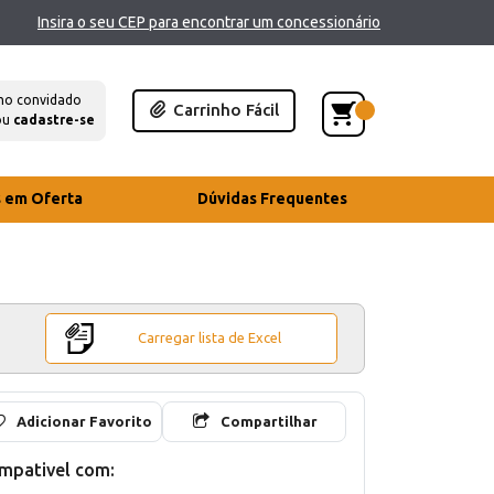
Insira o seu CEP para encontrar um concessionário
mo convidado
Carrinho Fácil
ou
cadastre-se
s em Oferta
Dúvidas Frequentes
Carregar lista de Excel
Adicionar Favorito
Compartilhar
mpativel com: