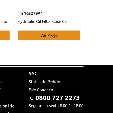
163279A1
48145970
PN
PN
ssão
Hydraulic Oil Filter Case CE
Filtro de com
x 75 mm L Ca
Ver Preço
V
SAC
n
Status do Pedido
E
Fale Conosco
0800 727 2273
Segunda à sexta 8:00 às 18:00
sionário