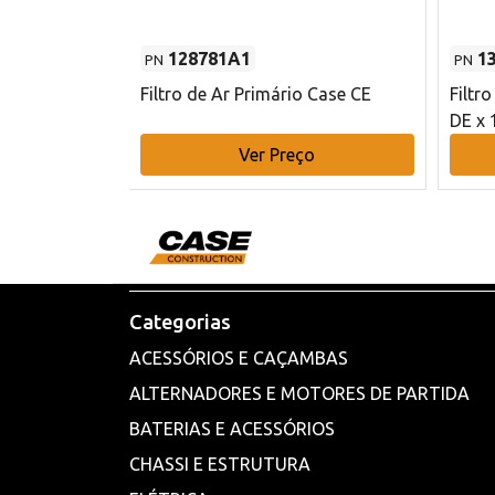
128781A1
1
PN
PN
l - 80 mm DE
Filtro de Ar Primário Case CE
Filtr
DE x 
o
Ver Preço
Categorias
ACESSÓRIOS E CAÇAMBAS
ALTERNADORES E MOTORES DE PARTIDA
BATERIAS E ACESSÓRIOS
CHASSI E ESTRUTURA