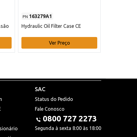
163279A1
48145970
PN
PN
ssão
Hydraulic Oil Filter Case CE
Filtro de com
x 75 mm L Ca
Ver Preço
V
SAC
n
Status do Pedido
E
Fale Conosco
0800 727 2273
Segunda à sexta 8:00 às 18:00
sionário