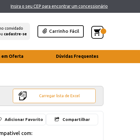
Insira o seu CEP para encontrar um concessionário
mo convidado
Carrinho Fácil
ou
cadastre-se
s em Oferta
Dúvidas Frequentes
Carregar lista de Excel
Adicionar Favorito
Compartilhar
mpativel com: