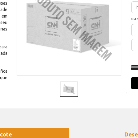
ssas
dade
e em
ou 
 seu
inas
para
cada
fica
 que
cote
Dese