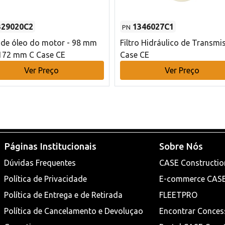
329020C2
1346027C1
PN
o de óleo do motor - 98 mm
Filtro Hidráulico de Transmi
172 mm C Case CE
Case CE
Ver Preço
Ver Preço
Páginas Institucionais
Sobre Nós
Dúvidas Frequentes
CASE Constructio
Política de Privacidade
E-commerce CAS
Política de Entrega e de Retirada
FLEETPRO
Política de Cancelamento e Devoluçao
Encontrar Conces