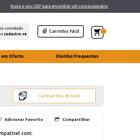
Insira o seu CEP para encontrar um concessionário
mo convidado
Carrinho Fácil
ou
cadastre-se
s em Oferta
Dúvidas Frequentes
Carregar lista de Excel
Adicionar Favorito
Compartilhar
mpativel com: