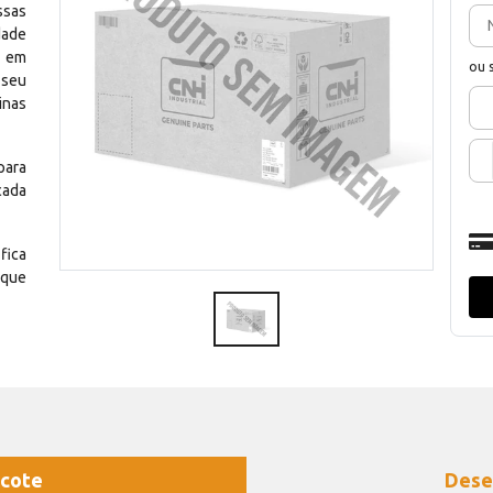
ssas
dade
e em
ou 
 seu
inas
para
cada
fica
 que
cote
Dese