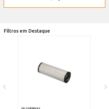
Filtros em Destaque
PN
128781A1