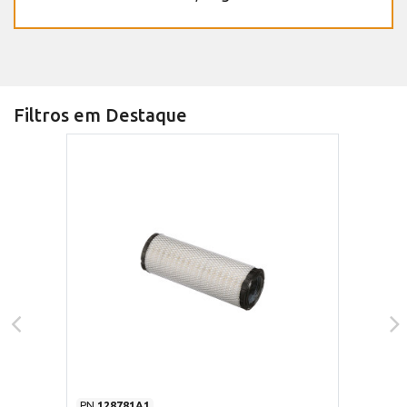
Filtros em Destaque
PN
128781A1