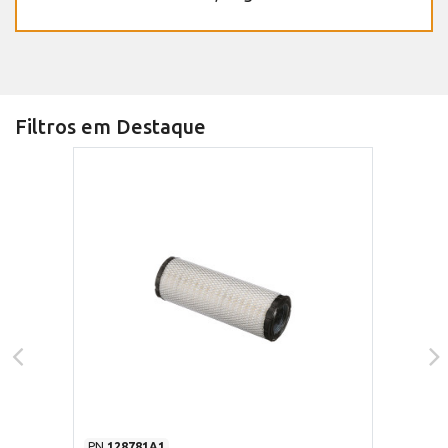
Filtros em Destaque
PN
128781A1