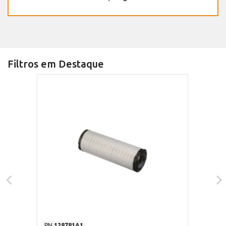
Filtros em Destaque
PN
128781A1